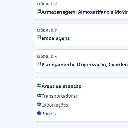
MÓDULO 2
Armazenagem, Almoxarifado e Movim
MÓDULO 3
Embalagens
MÓDULO 4
Planejamento, Organização, Coorden
Áreas de atuação
Transportadoras
Exportações
Portos