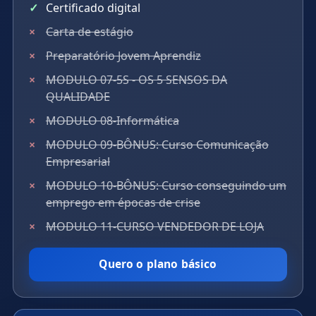
Certificado digital
Carta de estágio
Preparatório Jovem Aprendiz
MODULO 07-5S - OS 5 SENSOS DA
QUALIDADE
MODULO 08-Informática
MODULO 09-BÔNUS: Curso Comunicação
Empresarial
MODULO 10-BÔNUS: Curso conseguindo um
emprego em épocas de crise
MODULO 11-CURSO VENDEDOR DE LOJA
Quero o plano básico